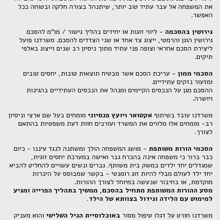
את המשפחה אל עבר עתיד טוב יותר, שיתנהל בצורה חלקה ובטוחה ככל
האפשר.
גירושין בהסכמה
- ליווי זוגות או יחידים בהליך גישור / מו"מ להסכם
גירושין הוגן והרמטי, ייצוג צד אחד או שני הצדדים להסכם. משרדנו פועל
ליצירת הסכם אחראי וצופה פני עתיד מתוך ניסיון רב שנים וייצוג באלפי
תיקים.
הסכמי ממון
- עריכת הסכם אשר מבטיח תוצאות טובות, יחסים טובים
ומזעור נזקים עתידיים.
ההסכם מגן על הנכסים הקיימים ומנהל את הנכסים העתידיים בהגינות
ויושרה.
משרדנו עובד בשיתוף
אקטואר ויועץ פנסיוני
מומחים בעל שם ארצי וניסיון
רב- מומחים אלו מלווים את המשרד ועורכים חוות דעת משפטיות בהתאם
לצורך.
הסכמי הורות משותפת
- מושג המשפחה הולך ומשתנה לנגד עיננו - כיום
כבר ברור כי משפחה אינה בהכרח גבר ואישה במערכת יחסים זוגית,
שמגדלים יחד ילדים במשק בית משותף. גברים ונשים עשויים להחליט להביא
יחד ילד לעולם מבלי להיות זוג רומנטי - בקשר שמבוסס על היכרות
מוקדמת, או בחיבור שנעשה במיוחד לצורך ההורות.
מסע ההורות המשותפת מתחיל בהסכם, ממשיך בתהליך הפרייה ומגיע
למימוש עם הלידה וגידול בצוותא של הילד.
משרדנו חורט על דגלו טיפול מסור
באוכלוסיית הגיל השלישי
והוא מעניק