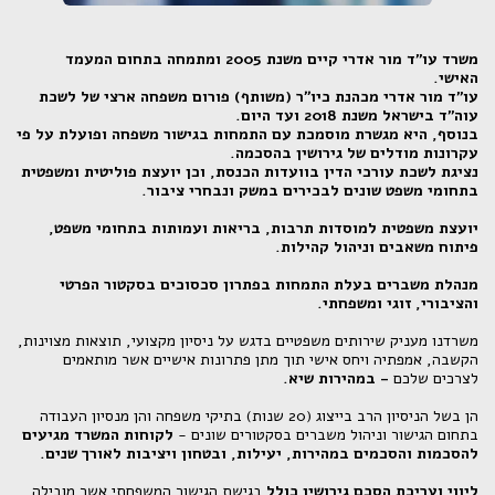
משרד עו"ד מור אדרי קיים משנת 2005 ומתמחה בתחום המעמד
האישי.
עו"ד מור אדרי מכהנת כיו״ר (משותף) פורום משפחה ארצי של לשכת
עוה"ד בישראל משנת 2018 ועד היום.
בנוסף, היא
מגשרת מוסמכת
עם
התמחות בגישור משפחה ופועלת על פי
עקרונות מודלים של גירושין בהסכמה.
נציגת לשכת עורכי הדין בוועדות הכנסת, וכן
יועצת פוליטית ומשפטית
בתחומי משפט שונים לבכירים במשק ונבחרי ציבור.
יועצת משפטית למוסדות תרבות, בריאות ועמותות בתחומי משפט,
פיתוח משאבים וניהול קהילות.
מנהלת משברים
בעלת
התמחות בפתרון סכסוכים
בסקטור הפרטי
והציבורי, זוגי ומשפחתי.
משרדנו מעניק שירותים משפטיים בדגש על ניסיון מקצועי, תוצאות מצוינות,
הקשבה, אמפתיה ויחס אישי תוך מתן פתרונות אישיים אשר מותאמים
לצרכים שלכם
- במהירות שיא.
הן בשל הניסיון הרב בייצוג (20 שנות) בתיקי משפחה והן מנסיון העבודה
בתחום הגישור וניהול משברים בסקטורים שונים -
לקוחות המשרד מגיעים
להסכמות והסכמים במהירות, יעילות, ובטחון ויציבות לאורך שנים.
ליווי ועריכת הסכם גירושין
כולל
בגישת הגישור המשפחתי אשר מובילה