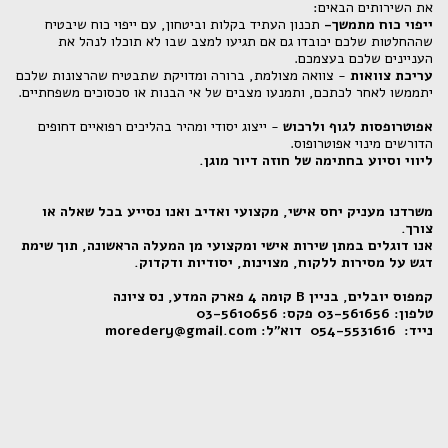
את השירותים הבאים:
ייפוי כוח מתמשך-
תכנון העתיד בקלות וביטחון, עם ייפוי כוח שיבטיח
שההחלטות שלכם יכובדו גם אם תגיעו למצב שבו לא תוכלו לנהל את
העניינים שלכם בעצמכם.
עריכת צוואות
- צוואה מצולמת, ברורה ומדויקת שתבטיח שהרצונות שלכם
יתממשו לאחר לכתכם, ותמנעו מצבים של אי הבנות או סכסוכים משפחתיים.
אפוטרופסות לגוף ולרכוש
- ייצוג יסודי ומהיר בהליכים רפואיים דחופים
הדורשים מינוי אפוטרופוס.
ליווי וסיוע בחתימה של חוזה דיור מוגן.
משרדנו מעניק יחס אישי, מקצועי ואדיב ואנו נסייע בכל שאלה או
צורך.
אנו דוגלים במתן שירות אישי ומקצועי מן המעלה הראשונה, תוך שימת
דגש על מסירות ללקוח, מצוינות, יסודיות ודקדוק.
קמפוס יובלים, בניין B קומה 4 פארק המדע, נס ציונה
טלפון: 03-561656 פקס: 03-5610656
נייד: 054-5531616 דוא"ל: moredery@gmail.com